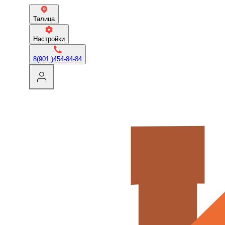
Талица
Настройки
8(901 )454-84-84