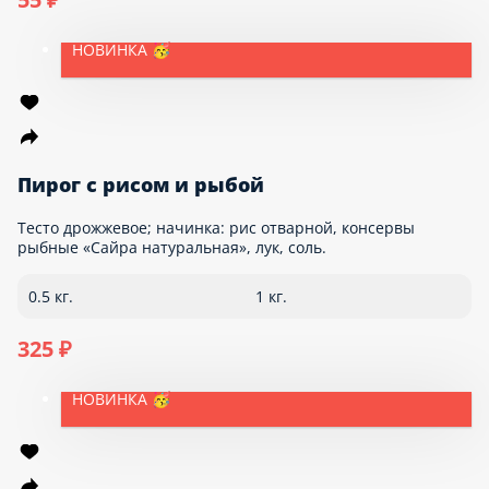
Пирожок с зеленым луком и яйцом
Пирожок из сдобного теста с начинкой из вареного куриного
яйца, зеленого лука и майонеза. Состав теста: мука пшеничная
высшего сорта «Макфа», маргарин «Пышка», сахар, соль,
цельное молоко, яйцо куриное, вода, растительное масло,
дрожжи хлебопекарные, ванилин. Состав начинки: зеленый
лук, куриное яйцо, майонез, соль.
90 г.
55 ₽
НОВИНКА 🥳