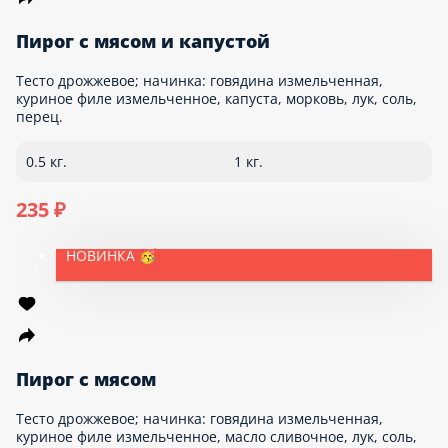
Пирожок с грибами
Сдобный пирожок с начинкой из жареных шампиньонов, лука
и укропа. Состав теста: мука пшеничная высшего сорта
«Макфа», маргарин «Пышка», сахар, соль, цельное молоко,
яйцо куриное, вода, растительное масло, дрожжи
хлебопекарные, ванилин. Состав начинки: грибы, лук, укроп,
растительное масло, соль, черный перец.
90 г.
55 ₽
НОВИНКА 🥳