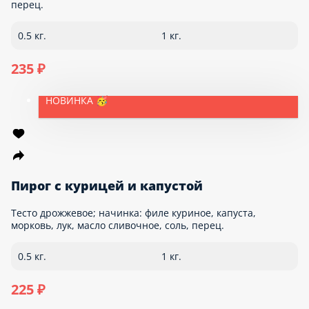
Пирожок с картошкой и грибами
Пирожок с начинкой из натурального картофельного пюре и
жареных шампиньонов. Состав теста: мука пшеничная
высшего сорта «Макфа», маргарин «Пышка», сахар, соль,
цельное молоко, яйцо куриное, вода, растительное масло,
дрожжи хлебопекарные, ванилин. Состав начинки: картофель,
шампиньоны, растительное масло, соль.
90 г.
50 ₽
НОВИНКА 🥳