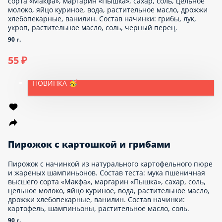
Булочка для Бургера
Булочка для бургера
75 г.
15 ₽
НОВИНКА 🥳