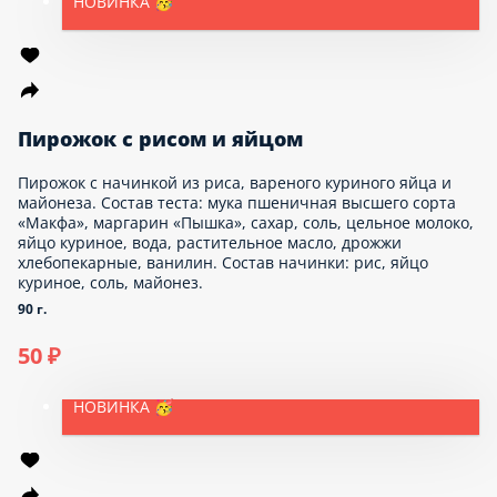
Кулич «Пасхальный»
Мука, сахар, яйцо, молоко, дрожи, ванилин, изюм. Помадка ,
это сахарная пудра и вода.
570 г.
200 г.
225 ₽