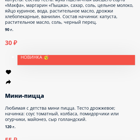
ванилин. Состав начинки: сосиска «Куриная». Посыпка:
кунжут.
90 г.
50 ₽
НОВИНКА 🥳