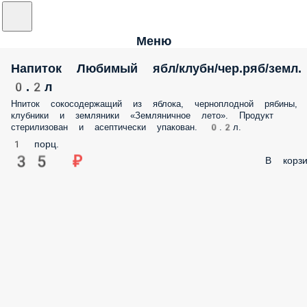
Меню
Напиток Любимый ябл/клубн/чер.ряб/земл.
0.2л
Нпиток сокосодержащий из яблока, черноплодной рябины,
клубники и земляники «Земляничное лето». Продукт
стерилизован и асептически упакован. 0.2л.
1 порц.
35 ₽
В корзи